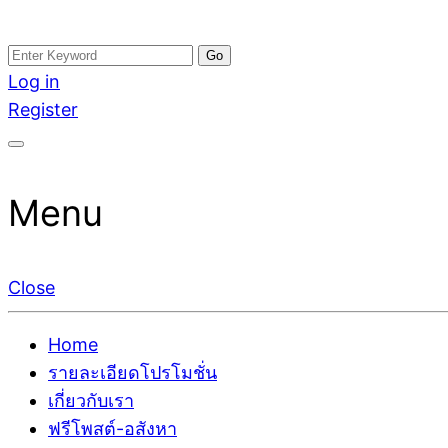
Skip
Search
อสังหาโพสต์ รีวิวเยอะ รับจ้างโพสต์ขายบ้าน รับจ้างโพสต
รับจ้างโพสอสังหา ขายบ้าน อสังหาโพสต์ เชื่อถือได้จริง รั
to
for:
Log in
ติดGoogleหน้าแรกได้จริงๆ ใน 7 วัน
เดียว ที่กล้าการันตีผลงาน ประสบการณ์กว่า20ปี ทีมงาน
content
Register
Menu
Close
Home
รายละเอียดโปรโมชั่น
เกี่ยวกับเรา
ฟรีโพสต์-อสังหา