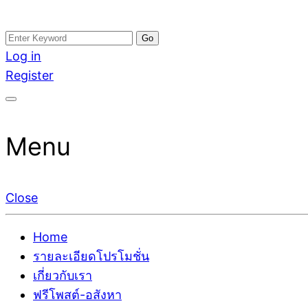
Skip
Search
อสังหาโพสต์ รีวิวเยอะ รับจ้างโพสต์ขายบ้าน รับจ้างโพสต
รับจ้างโพสอสังหา ขายบ้าน อสังหาโพสต์ เชื่อถือได้จริง รั
to
for:
Log in
ติดGoogleหน้าแรกได้จริงๆ ใน 7 วัน
เดียว ที่กล้าการันตีผลงาน ประสบการณ์กว่า20ปี ทีมงาน
content
Register
Menu
Close
Home
รายละเอียดโปรโมชั่น
เกี่ยวกับเรา
ฟรีโพสต์-อสังหา