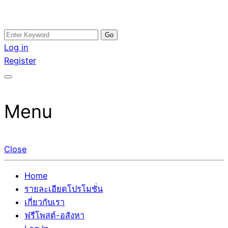
Skip
Search
อสังหาโพสต์ รีวิวเยอะ รับจ้างโพสต์ขายบ้าน รับจ้างโพสต์อสัง
รับจ้างโพสอสังหา ขายบ้าน อสังหาโพสต์ เชื่อถือได้จริง รับ
to
for:
Log in
หา แตกต่างอย่างตั้งใจ รับรองผล อันดับ1 การโพสต์ขายอสังหา
โพสต์ ที่ดิน กับทีมงานบริษัท ถูกและดีที่สุด ไม่มีค่านายหน้า
content
Register
กับทีมงานบริษัท บ้าน ที่ดิน คอนโด ติดGoogleหน้าแรกได้จริงๆ
ขายได้จริงๆ ช่วยสร้างโอกาสในการขายได้มากกว่า ที่เดียว ที่
ใน 7 วัน
กล้าการันตีผลงาน ประสบการณ์กว่า20ปี ทีมงานมืออาชีพ ช่วย
คุณขายบ้านมานาน ตัวจริง
Menu
Close
Home
รายละเอียดโปรโมชั่น
เกี่ยวกับเรา
ฟรีโพสต์-อสังหา