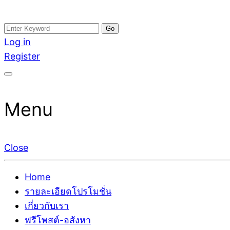
Skip
Search
อสังหาโพสต์ รีวิวเยอะ รับจ้างโพสต์ขายบ้าน รับจ้างโพสต
รับจ้างโพสอสังหา ขายบ้าน อสังหาโพสต์ เชื่อถือได้จริง รั
to
for:
Log in
ติดGoogleหน้าแรกได้จริงๆ ใน 7 วัน
เดียว ที่กล้าการันตีผลงาน ประสบการณ์กว่า20ปี ทีมงาน
content
Register
Menu
Close
Home
รายละเอียดโปรโมชั่น
เกี่ยวกับเรา
ฟรีโพสต์-อสังหา