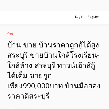
Skip
Log in
Register
รับจ้างโพสอสังหา ขายบ้าน อสังหาโพสต์ เชื่อถือได้จริง รับโพสต์ ที่ดิน
to
อสังหาโพสต์ รีวิวเยอะ รับจ้างโพสต์ขาย
กับทีมงานบริษัท ถูกและดีที่สุด ไม่มีค่านายหน้า ขายได้จริงๆ ช่วยสร้าง
content
โอกาสในการขายได้มากกว่า ที่เดียว ที่กล้าการันตีผลงาน ประสบการณ์
กว่า20ปี ทีมงานมืออาชีพ ช่วยคุณขายบ้านมานาน ตัวจริง
บ้าน รับจ้างโพสต์อสังหา แตกต่างอย่าง
บ้าน
บ้าน ขาย บ้านราคาถูกกู้ได้สูง
ตั้งใจ รับรองผล อันดับ1 การโพสต์ขายอสัง
สระบุรี ขายบ้านใกล้โรงเรียน-
หา กับทีมงานบริษัท บ้าน ที่ดิน คอนโด
ใกล้ห้าง-สระบุรี ทาวน์เฮ้าส์กู้
ติดGoogleหน้าแรกได้จริงๆ ใน 7 วัน
ได้เต็ม ขายถูก
เพียง990,000บาท บ้านมือสอง
ราคาดีสระบุรี