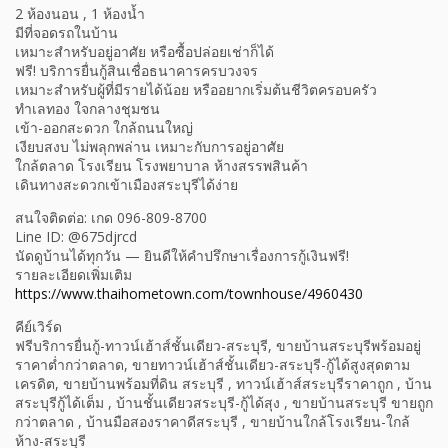
2 ห้องนอน , 1 ห้องน้ำ
มีที่จอดรถในบ้าน
เหมาะสำหรับอยู่อาศัย หรือซื้อปล่อยเช่าก็ได้
ฟรี! บริการยื่นกู้สินเชื่อธนาคารครบวงจร
เหมาะสำหรับผู้ที่มีรายได้น้อย หรืออยากเริ่มต้นชีวิตครอบครัว
ทำเลทอง ใจกลางชุมชน
เข้า-ออกสะดวก ใกล้ถนนใหญ่
เงียบสงบ ไม่พลุกพล่าน เหมาะกับการอยู่อาศัย
ใกล้ตลาด โรงเรียน โรงพยาบาล ห้างสรรพสินค้า
เดินทางสะดวกเข้าเมืองสระบุรีได้ง่าย
สนใจติดต่อ: เกด 096-809-8700
Line ID: @675djrcd
นัดดูบ้านได้ทุกวัน — ยินดีให้คำปรึกษาเรื่องการกู้เงินฟรี!
รายละเอียดเพิ่มเติม
https://www.thaihometown.com/townhouse/4960430
คีย์เวิร์ด
ฟรีบริการยื่นกู้-ทาวน์เฮ้าส์ชั้นเดียว-สระบุรี, ขายบ้านสระบุรีพร้อมอยู่
ราคาต่ำกว่าตลาด, ขายทาวน์เฮ้าส์ชั้นเดียว-สระบุรี-กู้ได้สูงสุดตาม
เครดิต, ขายบ้านพร้อมที่ดิน สระบุรี , ทาวน์เฮ้าส์สระบุรีราคาถูก , บ้าน
สระบุรีกู้ได้เต็ม , บ้านชั้นเดียวสระบุรี-กู้ได้สุง , ขายบ้านสระบุรี ขายถูก
กว่าตลาด , บ้านมือสองราคาดีสระบุรี , ขายบ้านใกล้โรงเรียน-ใกล้
ห้าง-สระบุรี