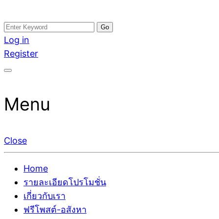
Skip
Search
อสังหาโพสต์ รีวิวเยอะ รับจ้างโพสต์ขายบ้าน รับจ้างโพสต
รับจ้างโพสอสังหา ขายบ้าน อสังหาโพสต์ เชื่อถือได้จริง รั
to
for:
Log in
ติดGoogleหน้าแรกได้จริงๆ ใน 7 วัน
เดียว ที่กล้าการันตีผลงาน ประสบการณ์กว่า20ปี ทีมงาน
content
Register
Menu
Close
Home
รายละเอียดโปรโมชั่น
เกี่ยวกับเรา
ฟรีโพสต์-อสังหา