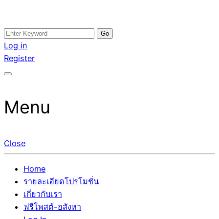
Skip
Search
อสังหาโพสต์ รีวิวเยอะ รับจ้างโพสต์ขายบ้าน รับจ้างโพสต์อสัง
รับจ้างโพสอสังหา ขายบ้าน อสังหาโพสต์ เชื่อถือได้จริง รับ
to
for:
Log in
หา แตกต่างอย่างตั้งใจ รับรองผล อันดับ1 การโพสต์ขายอสังหา
โพสต์ ที่ดิน กับทีมงานบริษัท ถูกและดีที่สุด ไม่มีค่านายหน้า
content
Register
กับทีมงานบริษัท บ้าน ที่ดิน คอนโด ติดGoogleหน้าแรกได้จริงๆ
ขายได้จริงๆ ช่วยสร้างโอกาสในการขายได้มากกว่า ที่เดียว ที่
ใน 7 วัน
กล้าการันตีผลงาน ประสบการณ์กว่า20ปี ทีมงานมืออาชีพ ช่วย
คุณขายบ้านมานาน ตัวจริง
Menu
Close
Home
รายละเอียดโปรโมชั่น
เกี่ยวกับเรา
ฟรีโพสต์-อสังหา