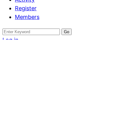
Register
Members
Search
for:
Log in
Register
อสังหาฟรีโพสต์
ปานชีวา โฮม ต.ศร
ทางสะดวก โปรพิ
ชมโทร 093-296