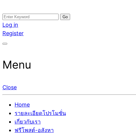
Skip
Search
อสังหาโพสต์ รีวิวเยอะ รับจ้างโพสต์ขายบ้าน รับจ้างโพสต
รับจ้างโพสอสังหา ขายบ้าน อสังหาโพสต์ เชื่อถือได้จริง รั
to
for:
Log in
ติดGoogleหน้าแรกได้จริงๆ ใน 7 วัน
เดียว ที่กล้าการันตีผลงาน ประสบการณ์กว่า20ปี ทีมงาน
content
Register
Menu
Close
Home
รายละเอียดโปรโมชั่น
เกี่ยวกับเรา
ฟรีโพสต์-อสังหา