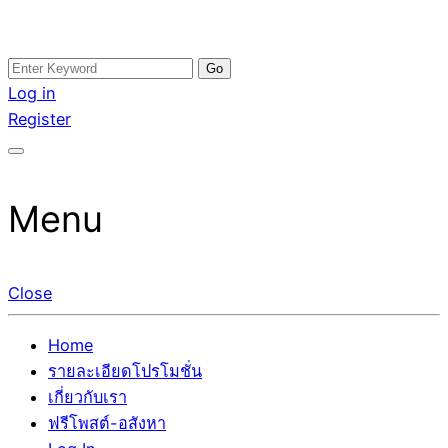
Skip
Search
อสังหาโพสต์ รีวิวเยอะ รับจ้างโพสต์ขายบ้าน รับจ้างโพสต์อสัง
รับจ้างโพสอสังหา ขายบ้าน อสังหาโพสต์ เชื่อถือได้จริง รับ
to
for:
Log in
หา แตกต่างอย่างตั้งใจ รับรองผล อันดับ1 การโพสต์ขายอสังหา
โพสต์ ที่ดิน กับทีมงานบริษัท ถูกและดีที่สุด ไม่มีค่านายหน้า
content
Register
กับทีมงานบริษัท บ้าน ที่ดิน คอนโด ติดGoogleหน้าแรกได้จริงๆ
ขายได้จริงๆ ช่วยสร้างโอกาสในการขายได้มากกว่า ที่เดียว ที่
ใน 7 วัน
กล้าการันตีผลงาน ประสบการณ์กว่า20ปี ทีมงานมืออาชีพ ช่วย
คุณขายบ้านมานาน ตัวจริง
Menu
Close
Home
รายละเอียดโปรโมชั่น
เกี่ยวกับเรา
ฟรีโพสต์-อสังหา