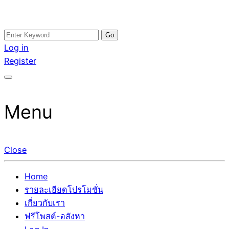
Skip
Search
อสังหาโพสต์ รีวิวเยอะ รับจ้างโพสต์ขายบ้าน รับจ้างโพสต์อสัง
รับจ้างโพสอสังหา ขายบ้าน อสังหาโพสต์ เชื่อถือได้จริง รับ
to
for:
Log in
หา แตกต่างอย่างตั้งใจ รับรองผล อันดับ1 การโพสต์ขายอสังหา
โพสต์ ที่ดิน กับทีมงานบริษัท ถูกและดีที่สุด ไม่มีค่านายหน้า
content
Register
กับทีมงานบริษัท บ้าน ที่ดิน คอนโด ติดGoogleหน้าแรกได้จริงๆ
ขายได้จริงๆ ช่วยสร้างโอกาสในการขายได้มากกว่า ที่เดียว ที่
ใน 7 วัน
กล้าการันตีผลงาน ประสบการณ์กว่า20ปี ทีมงานมืออาชีพ ช่วย
คุณขายบ้านมานาน ตัวจริง
Menu
Close
Home
รายละเอียดโปรโมชั่น
เกี่ยวกับเรา
ฟรีโพสต์-อสังหา