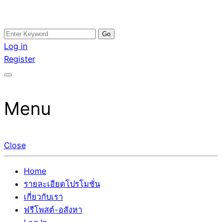
Skip
Search
อสังหาโพสต์ รีวิวเยอะ รับจ้างโพสต์ขายบ้าน รับจ้างโพสต์อสัง
รับจ้างโพสอสังหา ขายบ้าน อสังหาโพสต์ เชื่อถือได้จริง รับ
to
for:
Log in
หา แตกต่างอย่างตั้งใจ รับรองผล อันดับ1 การโพสต์ขายอสังหา
โพสต์ ที่ดิน กับทีมงานบริษัท ถูกและดีที่สุด ไม่มีค่านายหน้า
content
Register
กับทีมงานบริษัท บ้าน ที่ดิน คอนโด ติดGoogleหน้าแรกได้จริงๆ
ขายได้จริงๆ ช่วยสร้างโอกาสในการขายได้มากกว่า ที่เดียว ที่
ใน 7 วัน
กล้าการันตีผลงาน ประสบการณ์กว่า20ปี ทีมงานมืออาชีพ ช่วย
คุณขายบ้านมานาน ตัวจริง
Menu
Close
Home
รายละเอียดโปรโมชั่น
เกี่ยวกับเรา
ฟรีโพสต์-อสังหา