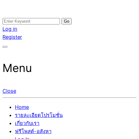
Skip
Search
อสังหาโพสต์ รีวิวเยอะ รับจ้างโพสต์ขายบ้าน รับจ้างโพสต์อสัง
รับจ้างโพสอสังหา ขายบ้าน อสังหาโพสต์ เชื่อถือได้จริง รับ
to
for:
Log in
หา แตกต่างอย่างตั้งใจ รับรองผล อันดับ1 การโพสต์ขายอสังหา
โพสต์ ที่ดิน กับทีมงานบริษัท ถูกและดีที่สุด ไม่มีค่านายหน้า
content
Register
กับทีมงานบริษัท บ้าน ที่ดิน คอนโด ติดGoogleหน้าแรกได้จริงๆ
ขายได้จริงๆ ช่วยสร้างโอกาสในการขายได้มากกว่า ที่เดียว ที่
ใน 7 วัน
กล้าการันตีผลงาน ประสบการณ์กว่า20ปี ทีมงานมืออาชีพ ช่วย
คุณขายบ้านมานาน ตัวจริง
Menu
Close
Home
รายละเอียดโปรโมชั่น
เกี่ยวกับเรา
ฟรีโพสต์-อสังหา