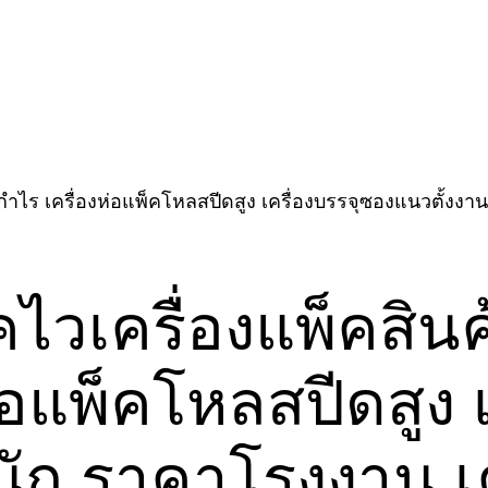
คไวเครื่องแพ็คสิ
ห่อแพ็คโหลสปีดสูง 
ัก ราคาโรงงาน เค