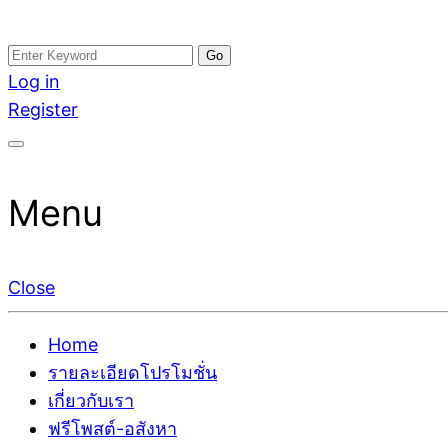
Skip
Search
อสังหาโพสต์ รีวิวเยอะ รับจ้างโพสต์ขายบ้าน รับจ้างโพสต
รับจ้างโพสอสังหา ขายบ้าน อสังหาโพสต์ เชื่อถือได้จริง รั
to
for:
Log in
ติดGoogleหน้าแรกได้จริงๆ ใน 7 วัน
เดียว ที่กล้าการันตีผลงาน ประสบการณ์กว่า20ปี ทีมงาน
content
Register
Menu
Close
Home
รายละเอียดโปรโมชั่น
เกี่ยวกับเรา
ฟรีโพสต์-อสังหา