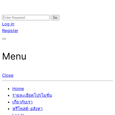
Skip
Search
อสังหาโพสต์ รีวิวเยอะ รับจ้างโพสต์ขายบ้าน รับจ้างโพสต์อสัง
รับจ้างโพสอสังหา ขายบ้าน อสังหาโพสต์ เชื่อถือได้จริง รับ
to
for:
Log in
หา แตกต่างอย่างตั้งใจ รับรองผล อันดับ1 การโพสต์ขายอสังหา
โพสต์ ที่ดิน กับทีมงานบริษัท ถูกและดีที่สุด ไม่มีค่านายหน้า
content
Register
กับทีมงานบริษัท บ้าน ที่ดิน คอนโด ติดGoogleหน้าแรกได้จริงๆ
ขายได้จริงๆ ช่วยสร้างโอกาสในการขายได้มากกว่า ที่เดียว ที่
ใน 7 วัน
กล้าการันตีผลงาน ประสบการณ์กว่า20ปี ทีมงานมืออาชีพ ช่วย
คุณขายบ้านมานาน ตัวจริง
Menu
Close
Home
รายละเอียดโปรโมชั่น
เกี่ยวกับเรา
ฟรีโพสต์-อสังหา