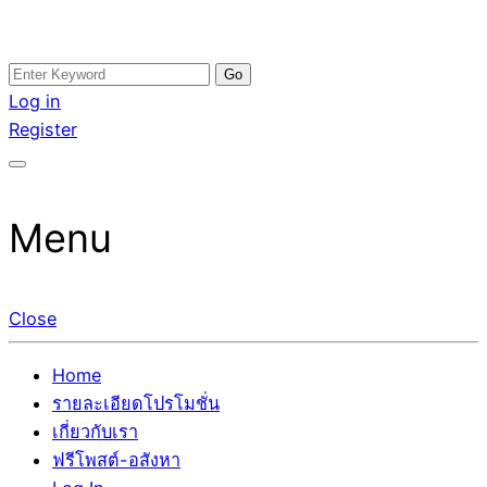
Skip
Search
อสังหาโพสต์ รีวิวเยอะ รับจ้างโพสต์ขายบ้าน รับจ้างโพสต์อสัง
รับจ้างโพสอสังหา ขายบ้าน อสังหาโพสต์ เชื่อถือได้จริง รับ
to
for:
Log in
หา แตกต่างอย่างตั้งใจ รับรองผล อันดับ1 การโพสต์ขายอสังหา
โพสต์ ที่ดิน กับทีมงานบริษัท ถูกและดีที่สุด ไม่มีค่านายหน้า
content
Register
กับทีมงานบริษัท บ้าน ที่ดิน คอนโด ติดGoogleหน้าแรกได้จริงๆ
ขายได้จริงๆ ช่วยสร้างโอกาสในการขายได้มากกว่า ที่เดียว ที่
ใน 7 วัน
กล้าการันตีผลงาน ประสบการณ์กว่า20ปี ทีมงานมืออาชีพ ช่วย
คุณขายบ้านมานาน ตัวจริง
Menu
Close
Home
รายละเอียดโปรโมชั่น
เกี่ยวกับเรา
ฟรีโพสต์-อสังหา