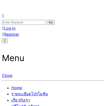
Skip
อสังหาโพสต์ รีวิวเยอะ รับจ้างโพสต์ขายบ้าน รับจ้างโพสต์อสัง
รับจ้างโพสอสังหา ขายบ้าน อสังหาโพสต์ เชื่อถือได้จริง รับ
to
Search
หา แตกต่างอย่างตั้งใจ รับรองผล อันดับ1 การโพสต์ขายอสังหา
โพสต์ ที่ดิน กับทีมงานบริษัท ถูกและดีที่สุด ไม่มีค่านายหน้า
content
for:
Log in
กับทีมงานบริษัท บ้าน ที่ดิน คอนโด ติดGoogleหน้าแรกได้จริงๆ
ขายได้จริงๆ ช่วยสร้างโอกาสในการขายได้มากกว่า ที่เดียว ที่
Register
ใน 7 วัน
กล้าการันตีผลงาน ประสบการณ์กว่า20ปี ทีมงานมืออาชีพ ช่วย
คุณขายบ้านมานาน ตัวจริง
Menu
Close
Home
รายละเอียดโปรโมชั่น
เกี่ยวกับเรา