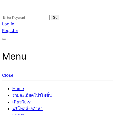
Skip
Search
อสังหาโพสต์ รีวิวเยอะ รับจ้างโพสต์ขายบ้าน รับจ้างโพสต์อสัง
รับจ้างโพสอสังหา ขายบ้าน อสังหาโพสต์ เชื่อถือได้จริง รับ
to
for:
Log in
หา แตกต่างอย่างตั้งใจ รับรองผล อันดับ1 การโพสต์ขายอสังหา
โพสต์ ที่ดิน กับทีมงานบริษัท ถูกและดีที่สุด ไม่มีค่านายหน้า
content
Register
กับทีมงานบริษัท บ้าน ที่ดิน คอนโด ติดGoogleหน้าแรกได้จริงๆ
ขายได้จริงๆ ช่วยสร้างโอกาสในการขายได้มากกว่า ที่เดียว ที่
ใน 7 วัน
กล้าการันตีผลงาน ประสบการณ์กว่า20ปี ทีมงานมืออาชีพ ช่วย
คุณขายบ้านมานาน ตัวจริง
Menu
Close
Home
รายละเอียดโปรโมชั่น
เกี่ยวกับเรา
ฟรีโพสต์-อสังหา