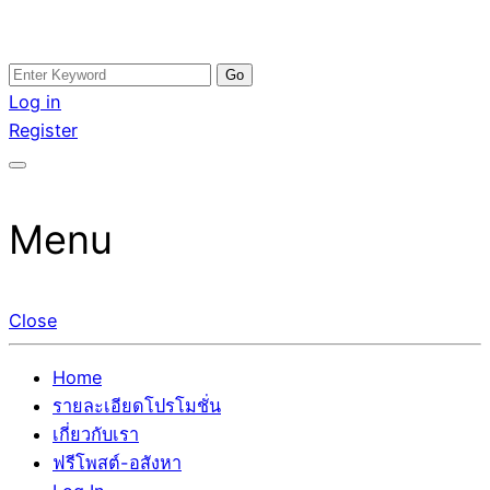
Skip
Search
อสังหาโพสต์ รีวิวเยอะ รับจ้างโพสต์ขายบ้าน รับจ้างโพสต์อสัง
รับจ้างโพสอสังหา ขายบ้าน อสังหาโพสต์ เชื่อถือได้จริง รับ
to
for:
Log in
หา แตกต่างอย่างตั้งใจ รับรองผล อันดับ1 การโพสต์ขายอสังหา
โพสต์ ที่ดิน กับทีมงานบริษัท ถูกและดีที่สุด ไม่มีค่านายหน้า
content
Register
กับทีมงานบริษัท บ้าน ที่ดิน คอนโด ติดGoogleหน้าแรกได้จริงๆ
ขายได้จริงๆ ช่วยสร้างโอกาสในการขายได้มากกว่า ที่เดียว ที่
ใน 7 วัน
กล้าการันตีผลงาน ประสบการณ์กว่า20ปี ทีมงานมืออาชีพ ช่วย
คุณขายบ้านมานาน ตัวจริง
Menu
Close
Home
รายละเอียดโปรโมชั่น
เกี่ยวกับเรา
ฟรีโพสต์-อสังหา