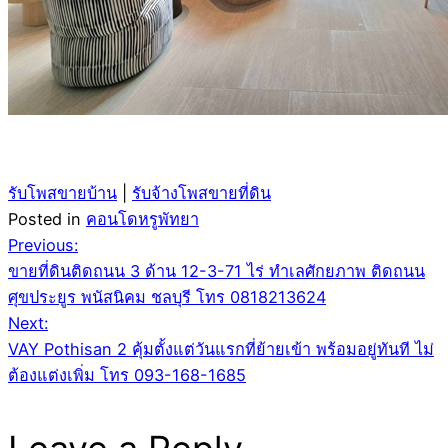
รับโพสขายบ้าน
|
รับจ้างโพสขายที่ดิน
Posted in
คอนโดหรูพัทยา
Post
Previous:
ขายที่ดินติดถนน 3 ด้าน 12-3-71 ไร่ ทำเลศักยภาพ ติดถนน
navigation
ศุขประยูร พนัสนิคม ชลบุรี โทร 0818213624
Next:
VAY Pothisan 2 คุ้มตั้งแต่วันแรกที่ย้ายเข้า พร้อมอยู่ทันที ไม่
ต้องแต่งเพิ่ม โทร 093-168-1685