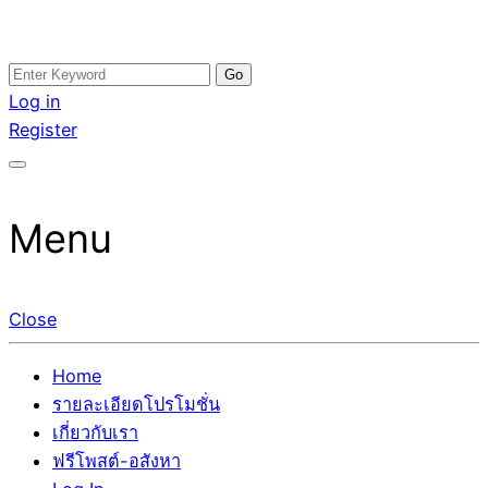
Skip
Search
อสังหาโพสต์ รีวิวเยอะ รับจ้างโพสต์ขายบ้าน รับจ้างโพสต์อสัง
รับจ้างโพสอสังหา ขายบ้าน อสังหาโพสต์ เชื่อถือได้จริง รับ
to
for:
Log in
หา แตกต่างอย่างตั้งใจ รับรองผล อันดับ1 การโพสต์ขายอสังหา
โพสต์ ที่ดิน กับทีมงานบริษัท ถูกและดีที่สุด ไม่มีค่านายหน้า
content
Register
กับทีมงานบริษัท บ้าน ที่ดิน คอนโด ติดGoogleหน้าแรกได้จริงๆ
ขายได้จริงๆ ช่วยสร้างโอกาสในการขายได้มากกว่า ที่เดียว ที่
ใน 7 วัน
กล้าการันตีผลงาน ประสบการณ์กว่า20ปี ทีมงานมืออาชีพ ช่วย
คุณขายบ้านมานาน ตัวจริง
Menu
Close
Home
รายละเอียดโปรโมชั่น
เกี่ยวกับเรา
ฟรีโพสต์-อสังหา