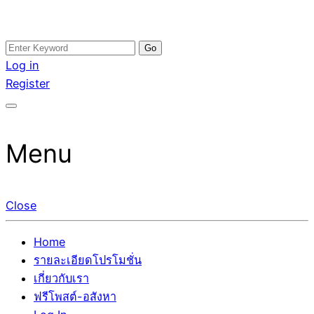
Skip
Search
อสังหาโพสต์ รีวิวเยอะ รับจ้างโพสต์ขายบ้าน รับจ้างโพสต์อสัง
รับจ้างโพสอสังหา ขายบ้าน อสังหาโพสต์ เชื่อถือได้จริง รับ
to
for:
Log in
หา แตกต่างอย่างตั้งใจ รับรองผล อันดับ1 การโพสต์ขายอสังหา
โพสต์ ที่ดิน กับทีมงานบริษัท ถูกและดีที่สุด ไม่มีค่านายหน้า
content
Register
กับทีมงานบริษัท บ้าน ที่ดิน คอนโด ติดGoogleหน้าแรกได้จริงๆ
ขายได้จริงๆ ช่วยสร้างโอกาสในการขายได้มากกว่า ที่เดียว ที่
ใน 7 วัน
กล้าการันตีผลงาน ประสบการณ์กว่า20ปี ทีมงานมืออาชีพ ช่วย
คุณขายบ้านมานาน ตัวจริง
Menu
Close
Home
รายละเอียดโปรโมชั่น
เกี่ยวกับเรา
ฟรีโพสต์-อสังหา