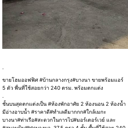
.
ขายโฮมออฟฟิศ #บ้านกลางกรุง#บางนา ขายพร้อมแอร์
5 ตัว พื่นที่ใช้สอยกว่า 240 ตรม. พร้อมตกแต่ง
.
ชั้นบนสุดตกแต่งเป็น #ห้องพักอาศัย 2 ห้องนอน 2 ห้องน้ำ
มีอ่างอาบน้ำ #ราคาดี#ทำเลดีมากกก#ใกล้เมกะ
บางนา#ท่าเรือ#สะดวกในการไป#มอร์เตอร์เวย์ และ
#สนามบิน#btsบางนา 37.5 ตรว 4 ชั้น พื้นที่ใช้สอย 240