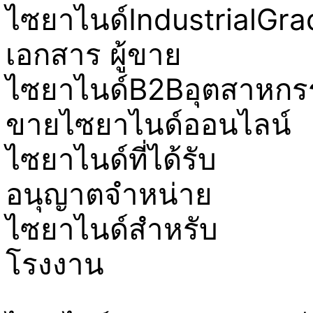
ไซยาไนด์IndustrialGra
เอกสาร ผู้ขาย
ไซยาไนด์B2Bอุตสาหกร
ขายไซยาไนด์ออนไลน์
ไซยาไนด์ที่ได้รับ
อนุญาตจำหน่าย
ไซยาไนด์สำหรับ
โรงงาน