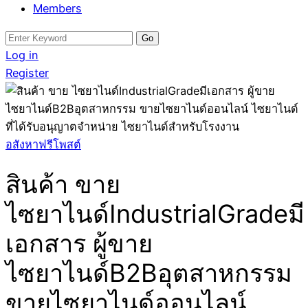
Members
Search
for:
Log in
Register
อสังหาฟรีโพสต์
สินค้า ขาย
ไซยาไนด์IndustrialGradeมี
เอกสาร ผู้ขาย
ไซยาไนด์B2Bอุตสาหกรรม
ขายไซยาไนด์ออนไลน์