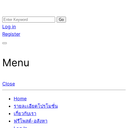
Skip
Search
อสังหาโพสต์ รีวิวเยอะ รับจ้างโพสต์ขายบ้าน รับจ้างโพสต์อสัง
รับจ้างโพสอสังหา ขายบ้าน อสังหาโพสต์ เชื่อถือได้จริง รับ
to
for:
Log in
หา แตกต่างอย่างตั้งใจ รับรองผล อันดับ1 การโพสต์ขายอสังหา
โพสต์ ที่ดิน กับทีมงานบริษัท ถูกและดีที่สุด ไม่มีค่านายหน้า
content
Register
กับทีมงานบริษัท บ้าน ที่ดิน คอนโด ติดGoogleหน้าแรกได้จริงๆ
ขายได้จริงๆ ช่วยสร้างโอกาสในการขายได้มากกว่า ที่เดียว ที่
ใน 7 วัน
กล้าการันตีผลงาน ประสบการณ์กว่า20ปี ทีมงานมืออาชีพ ช่วย
คุณขายบ้านมานาน ตัวจริง
Menu
Close
Home
รายละเอียดโปรโมชั่น
เกี่ยวกับเรา
ฟรีโพสต์-อสังหา