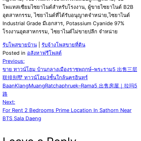
โพแทสเซียมไซยาไนด์สำหรับโรงงาน, ผู้ขายไซยาไนด์ B2B
อุตสาหกรรม, ไซยาไนด์ที่ได้รับอนุญาตจำหน่าย,ไซยาไนด์
Industrial Grade มีเอกสาร, Potassium Cyanide 97%
โรงงานอุตสาหกรรม, ไซยาไนด์ไม่ขายปลีก จำหน่าย
รับโพสขายบ้าน
|
รับจ้างโพสขายที่ดิน
Posted in
อสังหาฟรีโพสต์
Post
Previous:
ขาย ทาวน์โฮม บ้านกลางเมืองราชพฤกษ์–พระราม5 出售三层
navigation
联排别墅 ทาวน์โฮม3ชั้นใกล้นครอินทร์
BaanKlangMuangRatchaphruek–Rama5 出售房屋｜拉玛5
路
Next:
For Rent 2 Bedrooms Prime Location In Sathorn Near
BTS Sala Daeng