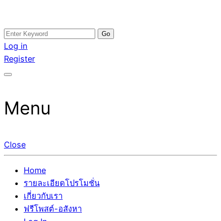
Skip
Search
อสังหาโพสต์ รีวิวเยอะ รับจ้างโพสต์ขายบ้าน รับจ้างโพสต์อสัง
รับจ้างโพสอสังหา ขายบ้าน อสังหาโพสต์ เชื่อถือได้จริง รับ
to
for:
Log in
หา แตกต่างอย่างตั้งใจ รับรองผล อันดับ1 การโพสต์ขายอสังหา
โพสต์ ที่ดิน กับทีมงานบริษัท ถูกและดีที่สุด ไม่มีค่านายหน้า
content
Register
กับทีมงานบริษัท บ้าน ที่ดิน คอนโด ติดGoogleหน้าแรกได้จริงๆ
ขายได้จริงๆ ช่วยสร้างโอกาสในการขายได้มากกว่า ที่เดียว ที่
ใน 7 วัน
กล้าการันตีผลงาน ประสบการณ์กว่า20ปี ทีมงานมืออาชีพ ช่วย
คุณขายบ้านมานาน ตัวจริง
Menu
Close
Home
รายละเอียดโปรโมชั่น
เกี่ยวกับเรา
ฟรีโพสต์-อสังหา