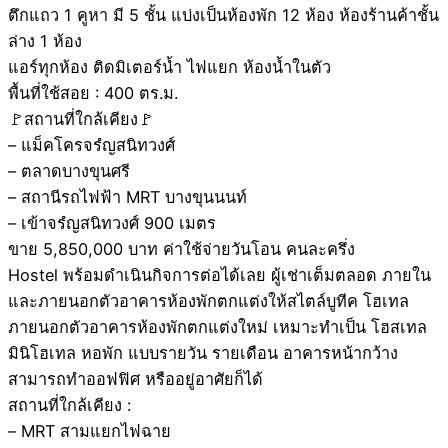
ตึกแถว 1 คูหา มี 5 ชั้น แบ่งเป็นห้องพัก 12 ห้อง ห้องร้านค้าชั้น
ล่าง 1 ห้อง
แอร์ทุกห้อง ติดมิเตอร์น้ำ ไฟแยก ห้องน้ำในตัว
พื้นที่ใช้สอย : 400 ตร.ม.
🚩สถานที่ใกล้เคียง🚩
– แม็คโครจรํญสนิทวงศ์
– ตลาดบางขุนศรี
– สถานีรถไฟฟ้า MRT บางขุนนนท์
– เข้าจรํญสนิทวงศ์ 900 เมตร
ขาย 5,850,000 บาท ค่าใช้จ่ายวันโอน คนละครึ่ง
Hostel พร้อมดำเนินกิจการต่อได้เลย ผู้เช่าเต็มตลอด ภายใน
และภายนอกตัวอาคารห้องพักตกแต่งให้สไตล์บูทีค โฮเทล
ภายนอกตัวอาคารห้องพักตกแต่งใหม่ เหมาะทำเป็น โฮสเทล
มินิโฮเทล หอพัก แบบรายวัน รายเดือน อาคารหน้ากว้าง
สามารถทำออฟฟิศ หรืออยู่อาศัยก็ได้
สถานที่ใกล้เคียง :
– MRT สามแยกไฟฉาย