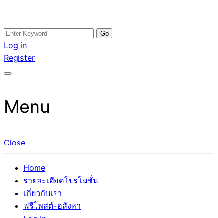
Skip
Search
อสังหาโพสต์ รีวิวเยอะ รับจ้างโพสต์ขายบ้าน รับจ้างโพสต์อสัง
รับจ้างโพสอสังหา ขายบ้าน อสังหาโพสต์ เชื่อถือได้จริง รับ
to
for:
Log in
หา แตกต่างอย่างตั้งใจ รับรองผล อันดับ1 การโพสต์ขายอสังหา
โพสต์ ที่ดิน กับทีมงานบริษัท ถูกและดีที่สุด ไม่มีค่านายหน้า
content
Register
กับทีมงานบริษัท บ้าน ที่ดิน คอนโด ติดGoogleหน้าแรกได้จริงๆ
ขายได้จริงๆ ช่วยสร้างโอกาสในการขายได้มากกว่า ที่เดียว ที่
ใน 7 วัน
กล้าการันตีผลงาน ประสบการณ์กว่า20ปี ทีมงานมืออาชีพ ช่วย
คุณขายบ้านมานาน ตัวจริง
Menu
Close
Home
รายละเอียดโปรโมชั่น
เกี่ยวกับเรา
ฟรีโพสต์-อสังหา