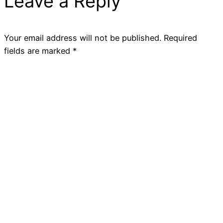
Leave a Reply
Your email address will not be published.
Required
fields are marked
*
Comment
*
Name
*
Email
*
Website
Save my name, email, and website in this browser