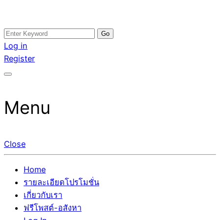
Skip
Search
อสังหาโพสต์ รีวิวเยอะ รับจ้างโพสต์ขายบ้าน รับจ้างโพสต์อสัง
รับจ้างโพสอสังหา ขายบ้าน อสังหาโพสต์ เชื่อถือได้จริง รับ
to
for:
Log in
หา แตกต่างอย่างตั้งใจ รับรองผล อันดับ1 การโพสต์ขายอสังหา
โพสต์ ที่ดิน กับทีมงานบริษัท ถูกและดีที่สุด ไม่มีค่านายหน้า
content
Register
กับทีมงานบริษัท บ้าน ที่ดิน คอนโด ติดGoogleหน้าแรกได้จริงๆ
ขายได้จริงๆ ช่วยสร้างโอกาสในการขายได้มากกว่า ที่เดียว ที่
ใน 7 วัน
กล้าการันตีผลงาน ประสบการณ์กว่า20ปี ทีมงานมืออาชีพ ช่วย
คุณขายบ้านมานาน ตัวจริง
Menu
Close
Home
รายละเอียดโปรโมชั่น
เกี่ยวกับเรา
ฟรีโพสต์-อสังหา