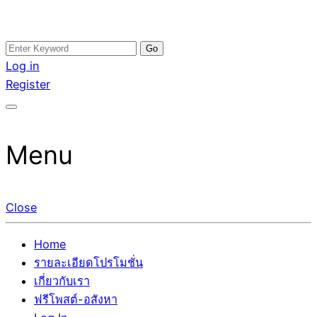
Skip
Search
อสังหาโพสต์ รีวิวเยอะ รับจ้างโพสต์ขายบ้าน รับจ้างโพสต์อสัง
รับจ้างโพสอสังหา ขายบ้าน อสังหาโพสต์ เชื่อถือได้จริง รับ
to
for:
Log in
หา แตกต่างอย่างตั้งใจ รับรองผล อันดับ1 การโพสต์ขายอสังหา
โพสต์ ที่ดิน กับทีมงานบริษัท ถูกและดีที่สุด ไม่มีค่านายหน้า
content
Register
กับทีมงานบริษัท บ้าน ที่ดิน คอนโด ติดGoogleหน้าแรกได้จริงๆ
ขายได้จริงๆ ช่วยสร้างโอกาสในการขายได้มากกว่า ที่เดียว ที่
ใน 7 วัน
กล้าการันตีผลงาน ประสบการณ์กว่า20ปี ทีมงานมืออาชีพ ช่วย
คุณขายบ้านมานาน ตัวจริง
Menu
Close
Home
รายละเอียดโปรโมชั่น
เกี่ยวกับเรา
ฟรีโพสต์-อสังหา