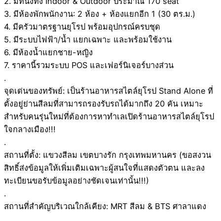
2. มีที่นั่งทั้ง Indoor & Outdoor ประมาณ 170 seat
3. มีห้องพักพนักงาน: 2 ห้อง + ห้องแยกอีก 1 (30 ตร.ม.)
4. มีครัวมาตรฐานยุโรป พร้อมอุปกรณ์ครบชุด
5. มีระบบไฟฟ้า/น้ำ แยกเฉพาะ และพร้อมใช้งาน
6. มีห้องน้ำแยกชาย-หญิง
7. ราคานี้รวมระบบ POS และเฟอร์นิเจอร์บางส่วน
.
จุดเด่นของทรัพย์: เป็นร้านอาหารสไตล์ยุโรป Stand Alone ที่
ตั้งอยู่ย่านสีลมที่สามารถรองรับรถได้มากถึง 20 คัน เหมาะ
สำหรับคนรุ่นใหม่ที่ต้องการหาทำเลเปิดร้านอาหารสไตล์ยุโรป
ใจกลางเมือง!!!
.
สถานที่ตั้ง: แขวงสีลม เขตบางรัก กรุงเทพมหานคร (ขอสงวน
สิทธิ์ส่งข้อมูลให้เพิ่มเติมเฉพาะผู้สนใจที่แสดงตัวตน และลง
ทะเบียนขอรับข้อมูลอย่างชัดเจนเท่านั้น!!!)
.
สถานที่สำคัญบริเวณใกล้เคียง: MRT สีลม & BTS ศาลาแดง
.