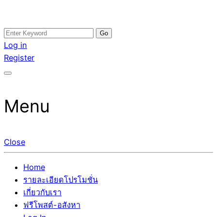
Skip
Search
อสังหาโพสต์ รีวิวเยอะ รับจ้างโพสต์ขายบ้าน รับจ้างโพสต์อสัง
รับจ้างโพสอสังหา ขายบ้าน อสังหาโพสต์ เชื่อถือได้จริง รับ
to
for:
Log in
หา แตกต่างอย่างตั้งใจ รับรองผล อันดับ1 การโพสต์ขายอสังหา
โพสต์ ที่ดิน กับทีมงานบริษัท ถูกและดีที่สุด ไม่มีค่านายหน้า
content
Register
กับทีมงานบริษัท บ้าน ที่ดิน คอนโด ติดGoogleหน้าแรกได้จริงๆ
ขายได้จริงๆ ช่วยสร้างโอกาสในการขายได้มากกว่า ที่เดียว ที่
ใน 7 วัน
กล้าการันตีผลงาน ประสบการณ์กว่า20ปี ทีมงานมืออาชีพ ช่วย
คุณขายบ้านมานาน ตัวจริง
Menu
Close
Home
รายละเอียดโปรโมชั่น
เกี่ยวกับเรา
ฟรีโพสต์-อสังหา