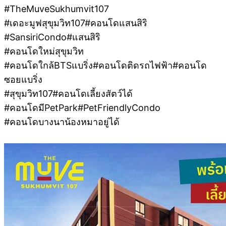
#TheMuveSukhumvit107
#เดอะมูฟสุขุมวิท107#คอนโดแสนสิริ
#SansiriCondo#แสนสิริ
#คอนโดใหม่สุขุมวิท
#คอนโดใกล้BTSแบริ่ง#คอนโดติดรถไฟฟ้า#คอนโด
ซอยแบริ่ง
#สุขุมวิท107#คอนโดเลี้ยงสัตว์ได้
#คอนโดมีPetPark#PetFriendlyCondo
#คอนโดบางนาน้องหมาอยู่ได้