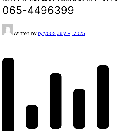
065-4496399
Written by
ryry005
July 9, 2025