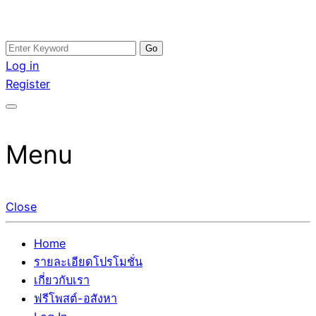
Skip
Search
อสังหาโพสต์ รีวิวเยอะ รับจ้างโพสต์ขายบ้าน รับจ้างโพสต์อสัง
รับจ้างโพสอสังหา ขายบ้าน อสังหาโพสต์ เชื่อถือได้จริง รับ
to
for:
Log in
หา แตกต่างอย่างตั้งใจ รับรองผล อันดับ1 การโพสต์ขายอสังหา
โพสต์ ที่ดิน กับทีมงานบริษัท ถูกและดีที่สุด ไม่มีค่านายหน้า
content
Register
กับทีมงานบริษัท บ้าน ที่ดิน คอนโด ติดGoogleหน้าแรกได้จริงๆ
ขายได้จริงๆ ช่วยสร้างโอกาสในการขายได้มากกว่า ที่เดียว ที่
ใน 7 วัน
กล้าการันตีผลงาน ประสบการณ์กว่า20ปี ทีมงานมืออาชีพ ช่วย
คุณขายบ้านมานาน ตัวจริง
Menu
Close
Home
รายละเอียดโปรโมชั่น
เกี่ยวกับเรา
ฟรีโพสต์-อสังหา