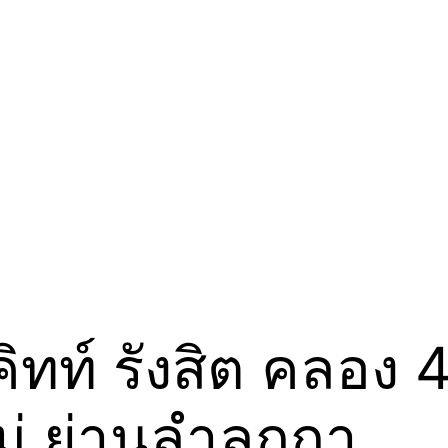
ิทท์ รังสิต คลอง 
่ ย่านลำลูกกา