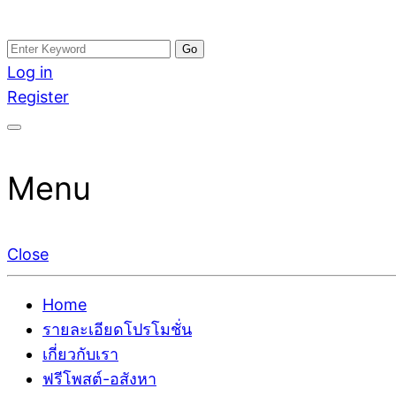
Skip
Search
อสังหาโพสต์ รีวิวเยอะ รับจ้างโพสต์ขายบ้าน รับจ้างโพสต
รับจ้างโพสอสังหา ขายบ้าน อสังหาโพสต์ เชื่อถือได้จริง รั
to
for:
Log in
ติดGoogleหน้าแรกได้จริงๆ ใน 7 วัน
เดียว ที่กล้าการันตีผลงาน ประสบการณ์กว่า20ปี ทีมงาน
content
Register
Menu
Close
Home
รายละเอียดโปรโมชั่น
เกี่ยวกับเรา
ฟรีโพสต์-อสังหา