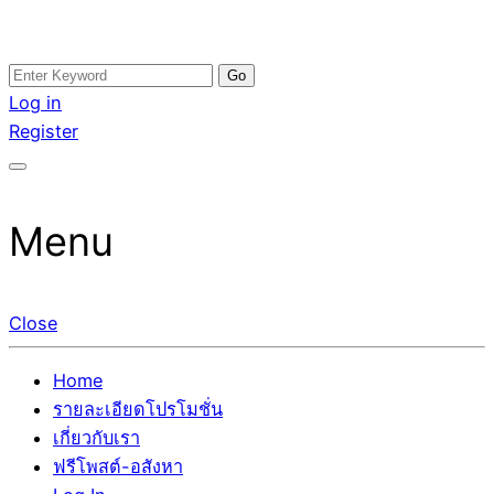
Skip
Search
อสังหาโพสต์ รีวิวเยอะ รับจ้างโพสต์ขายบ้าน รับจ้างโพสต์อสัง
รับจ้างโพสอสังหา ขายบ้าน อสังหาโพสต์ เชื่อถือได้จริง รับ
to
for:
Log in
หา แตกต่างอย่างตั้งใจ รับรองผล อันดับ1 การโพสต์ขายอสังหา
โพสต์ ที่ดิน กับทีมงานบริษัท ถูกและดีที่สุด ไม่มีค่านายหน้า
content
Register
กับทีมงานบริษัท บ้าน ที่ดิน คอนโด ติดGoogleหน้าแรกได้จริงๆ
ขายได้จริงๆ ช่วยสร้างโอกาสในการขายได้มากกว่า ที่เดียว ที่
ใน 7 วัน
กล้าการันตีผลงาน ประสบการณ์กว่า20ปี ทีมงานมืออาชีพ ช่วย
คุณขายบ้านมานาน ตัวจริง
Menu
Close
Home
รายละเอียดโปรโมชั่น
เกี่ยวกับเรา
ฟรีโพสต์-อสังหา