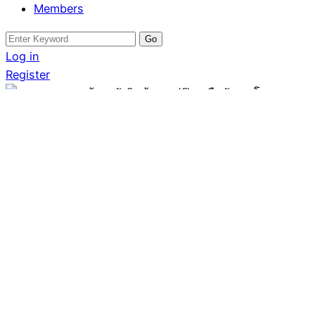
Members
Search
for:
Log in
Register
ที่ดิน
เหมาะลงทุน สร้างคลังสินค้า
ออฟฟิศ หรือพัฒนา
โครงการ
Written by
May Realty8
July 18, 2025