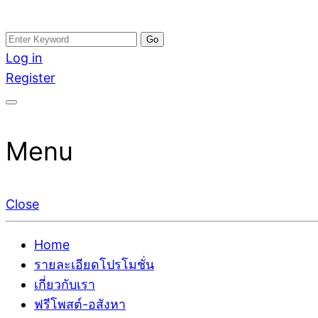
Skip
Search
อสังหาโพสต์ รีวิวเยอะ รับจ้างโพสต์ขายบ้าน รับจ้างโพสต
รับจ้างโพสอสังหา ขายบ้าน อสังหาโพสต์ เชื่อถือได้จริง รั
to
for:
Log in
ติดGoogleหน้าแรกได้จริงๆ ใน 7 วัน
เดียว ที่กล้าการันตีผลงาน ประสบการณ์กว่า20ปี ทีมงาน
content
Register
Menu
Close
Home
รายละเอียดโปรโมชั่น
เกี่ยวกับเรา
ฟรีโพสต์-อสังหา