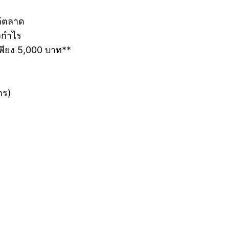
กล้ตลาด
็งกำไร
พียง 5,000 บาท**
ตร)