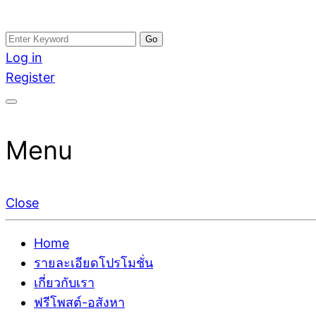
Skip
Search
อสังหาโพสต์ รีวิวเยอะ รับจ้างโพสต์ขายบ้าน รับจ้างโพสต
รับจ้างโพสอสังหา ขายบ้าน อสังหาโพสต์ เชื่อถือได้จริง รั
to
for:
Log in
ติดGoogleหน้าแรกได้จริงๆ ใน 7 วัน
เดียว ที่กล้าการันตีผลงาน ประสบการณ์กว่า20ปี ทีมงาน
content
Register
Menu
Close
Home
รายละเอียดโปรโมชั่น
เกี่ยวกับเรา
ฟรีโพสต์-อสังหา