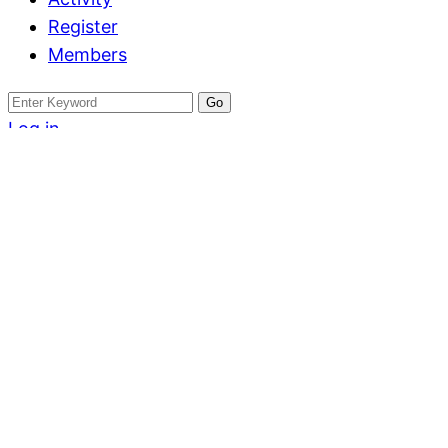
Register
Members
Search
for:
Log in
Register
ขายที่ดิน
ใกล้ปีใหม่ยิ่งใกล้
คลอง11หนองเสือ