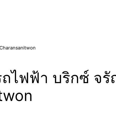
ถไฟฟ้า บริกซ์ จร
itwon