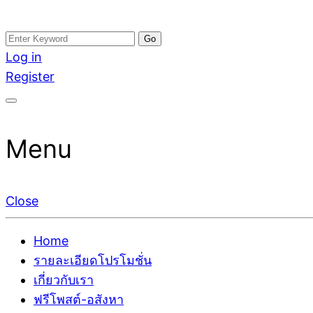
Skip
Search
อสังหาโพสต์ รีวิวเยอะ รับจ้างโพสต์ขายบ้าน รับจ้างโพสต
รับจ้างโพสอสังหา ขายบ้าน อสังหาโพสต์ เชื่อถือได้จริง รั
to
for:
Log in
ติดGoogleหน้าแรกได้จริงๆ ใน 7 วัน
เดียว ที่กล้าการันตีผลงาน ประสบการณ์กว่า20ปี ทีมงาน
content
Register
Menu
Close
Home
รายละเอียดโปรโมชั่น
เกี่ยวกับเรา
ฟรีโพสต์-อสังหา