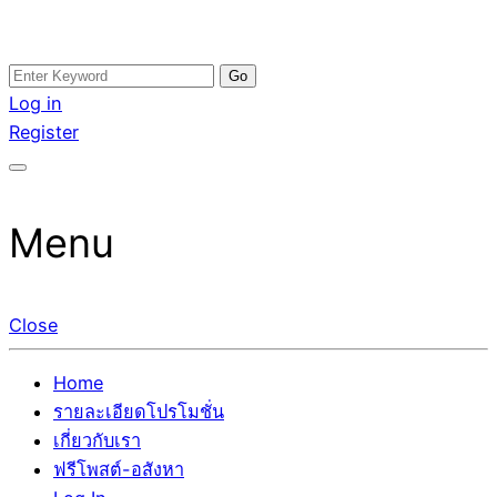
Skip
Search
อสังหาโพสต์ รีวิวเยอะ รับจ้างโพสต์ขายบ้าน รับจ้างโพสต์อสัง
รับจ้างโพสอสังหา ขายบ้าน อสังหาโพสต์ เชื่อถือได้จริง รับ
to
for:
Log in
หา แตกต่างอย่างตั้งใจ รับรองผล อันดับ1 การโพสต์ขายอสังหา
โพสต์ ที่ดิน กับทีมงานบริษัท ถูกและดีที่สุด ไม่มีค่านายหน้า
content
Register
กับทีมงานบริษัท บ้าน ที่ดิน คอนโด ติดGoogleหน้าแรกได้จริงๆ
ขายได้จริงๆ ช่วยสร้างโอกาสในการขายได้มากกว่า ที่เดียว ที่
ใน 7 วัน
กล้าการันตีผลงาน ประสบการณ์กว่า20ปี ทีมงานมืออาชีพ ช่วย
คุณขายบ้านมานาน ตัวจริง
Menu
Close
Home
รายละเอียดโปรโมชั่น
เกี่ยวกับเรา
ฟรีโพสต์-อสังหา