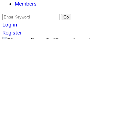
Members
Search
for:
Log in
Register
คอนโด
ให้เช่าคอนโดหรู “ไอดีโอ
สุขุมวิท 93 (IDEO
Sukhumvit 93)” ตึก B ชั
Written by
โดม รัชดา
August 8, 2025