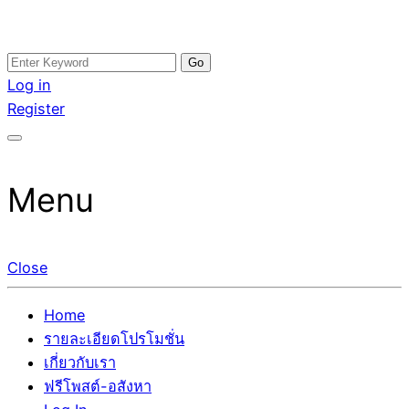
Skip
Search
อสังหาโพสต์ รีวิวเยอะ รับจ้างโพสต์ขายบ้าน รับจ้างโพสต์อสัง
รับจ้างโพสอสังหา ขายบ้าน อสังหาโพสต์ เชื่อถือได้จริง รับ
to
for:
Log in
หา แตกต่างอย่างตั้งใจ รับรองผล อันดับ1 การโพสต์ขายอสังหา
โพสต์ ที่ดิน กับทีมงานบริษัท ถูกและดีที่สุด ไม่มีค่านายหน้า
content
Register
กับทีมงานบริษัท บ้าน ที่ดิน คอนโด ติดGoogleหน้าแรกได้จริงๆ
ขายได้จริงๆ ช่วยสร้างโอกาสในการขายได้มากกว่า ที่เดียว ที่
ใน 7 วัน
กล้าการันตีผลงาน ประสบการณ์กว่า20ปี ทีมงานมืออาชีพ ช่วย
คุณขายบ้านมานาน ตัวจริง
Menu
Close
Home
รายละเอียดโปรโมชั่น
เกี่ยวกับเรา
ฟรีโพสต์-อสังหา