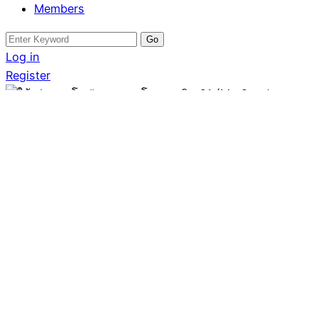
Members
Search
for:
Log in
Register
คอนโด
ให้เช่าคอนโด “มาย คอนโด
สุขุมวิท 81 (My Condo
Sukhumvit 81)”
Written by
โดม รัชดา
August 13, 2025