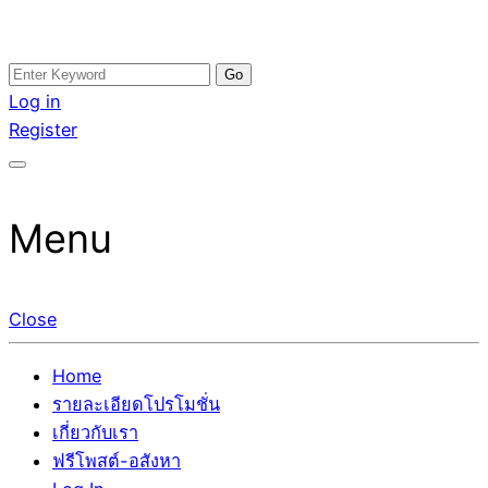
Skip
Search
อสังหาโพสต์ รีวิวเยอะ รับจ้างโพสต์ขายบ้าน รับจ้างโพสต์อสัง
รับจ้างโพสอสังหา ขายบ้าน อสังหาโพสต์ เชื่อถือได้จริง รับ
to
for:
Log in
หา แตกต่างอย่างตั้งใจ รับรองผล อันดับ1 การโพสต์ขายอสังหา
โพสต์ ที่ดิน กับทีมงานบริษัท ถูกและดีที่สุด ไม่มีค่านายหน้า
content
Register
กับทีมงานบริษัท บ้าน ที่ดิน คอนโด ติดGoogleหน้าแรกได้จริงๆ
ขายได้จริงๆ ช่วยสร้างโอกาสในการขายได้มากกว่า ที่เดียว ที่
ใน 7 วัน
กล้าการันตีผลงาน ประสบการณ์กว่า20ปี ทีมงานมืออาชีพ ช่วย
คุณขายบ้านมานาน ตัวจริง
Menu
Close
Home
รายละเอียดโปรโมชั่น
เกี่ยวกับเรา
ฟรีโพสต์-อสังหา