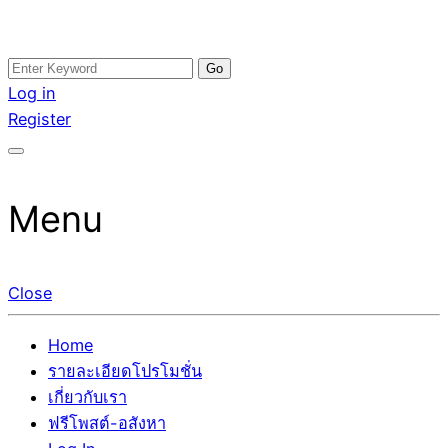
Skip
Search
อสังหาโพสต์ รีวิวเยอะ รับจ้างโพสต์ขายบ้าน รับจ้างโพสต์อสัง
รับจ้างโพสอสังหา ขายบ้าน อสังหาโพสต์ เชื่อถือได้จริง รับ
to
for:
Log in
หา แตกต่างอย่างตั้งใจ รับรองผล อันดับ1 การโพสต์ขายอสังหา
โพสต์ ที่ดิน กับทีมงานบริษัท ถูกและดีที่สุด ไม่มีค่านายหน้า
content
Register
กับทีมงานบริษัท บ้าน ที่ดิน คอนโด ติดGoogleหน้าแรกได้จริงๆ
ขายได้จริงๆ ช่วยสร้างโอกาสในการขายได้มากกว่า ที่เดียว ที่
ใน 7 วัน
กล้าการันตีผลงาน ประสบการณ์กว่า20ปี ทีมงานมืออาชีพ ช่วย
คุณขายบ้านมานาน ตัวจริง
Menu
Close
Home
รายละเอียดโปรโมชั่น
เกี่ยวกับเรา
ฟรีโพสต์-อสังหา