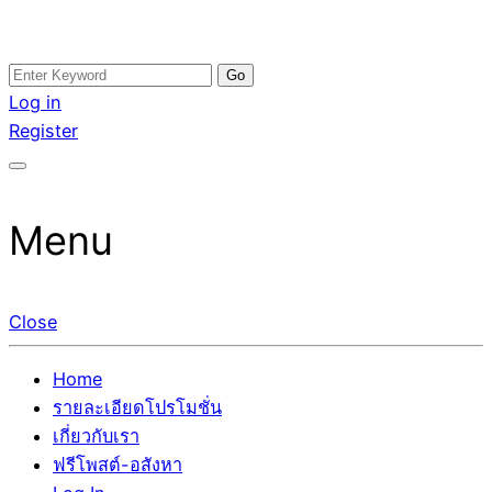
Skip
Search
อสังหาโพสต์ รีวิวเยอะ รับจ้างโพสต์ขายบ้าน รับจ้างโพสต์อสัง
รับจ้างโพสอสังหา ขายบ้าน อสังหาโพสต์ เชื่อถือได้จริง รับ
to
for:
Log in
หา แตกต่างอย่างตั้งใจ รับรองผล อันดับ1 การโพสต์ขายอสังหา
โพสต์ ที่ดิน กับทีมงานบริษัท ถูกและดีที่สุด ไม่มีค่านายหน้า
content
Register
กับทีมงานบริษัท บ้าน ที่ดิน คอนโด ติดGoogleหน้าแรกได้จริงๆ
ขายได้จริงๆ ช่วยสร้างโอกาสในการขายได้มากกว่า ที่เดียว ที่
ใน 7 วัน
กล้าการันตีผลงาน ประสบการณ์กว่า20ปี ทีมงานมืออาชีพ ช่วย
คุณขายบ้านมานาน ตัวจริง
Menu
Close
Home
รายละเอียดโปรโมชั่น
เกี่ยวกับเรา
ฟรีโพสต์-อสังหา