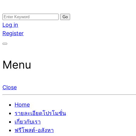
Skip
Search
อสังหาโพสต์ รีวิวเยอะ รับจ้างโพสต์ขายบ้าน รับจ้างโพสต
รับจ้างโพสอสังหา ขายบ้าน อสังหาโพสต์ เชื่อถือได้จริง รั
to
for:
Log in
ติดGoogleหน้าแรกได้จริงๆ ใน 7 วัน
เดียว ที่กล้าการันตีผลงาน ประสบการณ์กว่า20ปี ทีมงาน
content
Register
Menu
Close
Home
รายละเอียดโปรโมชั่น
เกี่ยวกับเรา
ฟรีโพสต์-อสังหา