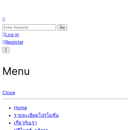
Skip
อสังหาโพสต์ รีวิวเยอะ รับจ้างโพสต์ขายบ้าน รับจ้างโพสต์อสัง
รับจ้างโพสอสังหา ขายบ้าน อสังหาโพสต์ เชื่อถือได้จริง รับ
to
Search
หา แตกต่างอย่างตั้งใจ รับรองผล อันดับ1 การโพสต์ขายอสังหา
โพสต์ ที่ดิน กับทีมงานบริษัท ถูกและดีที่สุด ไม่มีค่านายหน้า
content
for:
Log in
กับทีมงานบริษัท บ้าน ที่ดิน คอนโด ติดGoogleหน้าแรกได้จริงๆ
ขายได้จริงๆ ช่วยสร้างโอกาสในการขายได้มากกว่า ที่เดียว ที่
Register
ใน 7 วัน
กล้าการันตีผลงาน ประสบการณ์กว่า20ปี ทีมงานมืออาชีพ ช่วย
คุณขายบ้านมานาน ตัวจริง
Menu
Close
Home
รายละเอียดโปรโมชั่น
เกี่ยวกับเรา