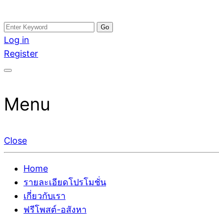
Skip
Search
อสังหาโพสต์ รีวิวเยอะ รับจ้างโพสต์ขายบ้าน รับจ้างโพสต
รับจ้างโพสอสังหา ขายบ้าน อสังหาโพสต์ เชื่อถือได้จริง รั
to
for:
Log in
ติดGoogleหน้าแรกได้จริงๆ ใน 7 วัน
เดียว ที่กล้าการันตีผลงาน ประสบการณ์กว่า20ปี ทีมงาน
content
Register
Menu
Close
Home
รายละเอียดโปรโมชั่น
เกี่ยวกับเรา
ฟรีโพสต์-อสังหา