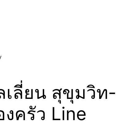
เลี่ยน สุขุมวิท-
องครัว Line