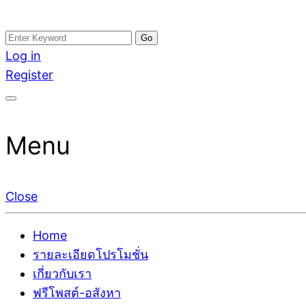
Skip
Search
อสังหาโพสต์ รีวิวเยอะ รับจ้างโพสต์ขายบ้าน รับจ้างโพสต
รับจ้างโพสอสังหา ขายบ้าน อสังหาโพสต์ เชื่อถือได้จริง รั
to
for:
Log in
ติดGoogleหน้าแรกได้จริงๆ ใน 7 วัน
เดียว ที่กล้าการันตีผลงาน ประสบการณ์กว่า20ปี ทีมงาน
content
Register
Menu
Close
Home
รายละเอียดโปรโมชั่น
เกี่ยวกับเรา
ฟรีโพสต์-อสังหา