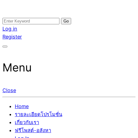
Skip
Search
อสังหาโพสต์ รีวิวเยอะ รับจ้างโพสต์ขายบ้าน รับจ้างโพสต์อสัง
รับจ้างโพสอสังหา ขายบ้าน อสังหาโพสต์ เชื่อถือได้จริง รับ
to
for:
Log in
หา แตกต่างอย่างตั้งใจ รับรองผล อันดับ1 การโพสต์ขายอสังหา
โพสต์ ที่ดิน กับทีมงานบริษัท ถูกและดีที่สุด ไม่มีค่านายหน้า
content
Register
กับทีมงานบริษัท บ้าน ที่ดิน คอนโด ติดGoogleหน้าแรกได้จริงๆ
ขายได้จริงๆ ช่วยสร้างโอกาสในการขายได้มากกว่า ที่เดียว ที่
ใน 7 วัน
กล้าการันตีผลงาน ประสบการณ์กว่า20ปี ทีมงานมืออาชีพ ช่วย
คุณขายบ้านมานาน ตัวจริง
Menu
Close
Home
รายละเอียดโปรโมชั่น
เกี่ยวกับเรา
ฟรีโพสต์-อสังหา