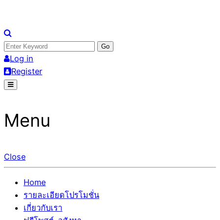
Skip
อสังหาโพสต์ รีวิวเยอะ รับจ้างโพสต์ขายบ้าน รับจ้างโพสต์อสัง
รับจ้างโพสอสังหา ขายบ้าน อสังหาโพสต์ เชื่อถือได้จริง รับ
to
Search
หา แตกต่างอย่างตั้งใจ รับรองผล อันดับ1 การโพสต์ขายอสังหา
โพสต์ ที่ดิน กับทีมงานบริษัท ถูกและดีที่สุด ไม่มีค่านายหน้า
content
for:
Log in
กับทีมงานบริษัท บ้าน ที่ดิน คอนโด ติดGoogleหน้าแรกได้จริงๆ
ขายได้จริงๆ ช่วยสร้างโอกาสในการขายได้มากกว่า ที่เดียว ที่
Register
ใน 7 วัน
กล้าการันตีผลงาน ประสบการณ์กว่า20ปี ทีมงานมืออาชีพ ช่วย
คุณขายบ้านมานาน ตัวจริง
Menu
Close
Home
รายละเอียดโปรโมชั่น
เกี่ยวกับเรา