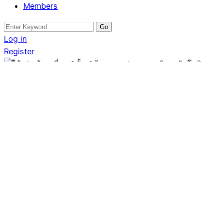
Members
Search
for:
Log in
Register
บ้าน
ให้เช่า บ้านเดี่ยว 2ชั้น
6ห้องนอน ย่าน เสนานิคม
รัชโยธิน ลาดพร้าว
Written by
Alivar Estate Alivar Estate
October 2,
2025