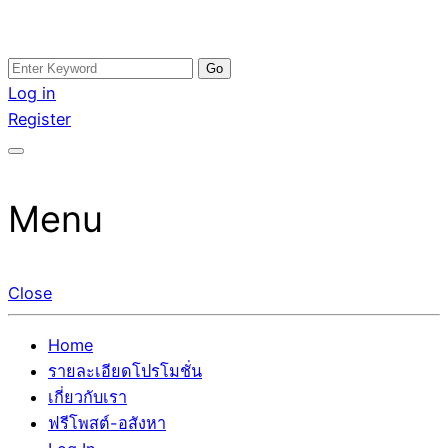
Skip
Search
อสังหาโพสต์ รีวิวเยอะ รับจ้างโพสต์ขายบ้าน รับจ้างโพสต์อสัง
รับจ้างโพสอสังหา ขายบ้าน อสังหาโพสต์ เชื่อถือได้จริง รับ
to
for:
Log in
หา แตกต่างอย่างตั้งใจ รับรองผล อันดับ1 การโพสต์ขายอสังหา
โพสต์ ที่ดิน กับทีมงานบริษัท ถูกและดีที่สุด ไม่มีค่านายหน้า
content
Register
กับทีมงานบริษัท บ้าน ที่ดิน คอนโด ติดGoogleหน้าแรกได้จริงๆ
ขายได้จริงๆ ช่วยสร้างโอกาสในการขายได้มากกว่า ที่เดียว ที่
ใน 7 วัน
กล้าการันตีผลงาน ประสบการณ์กว่า20ปี ทีมงานมืออาชีพ ช่วย
คุณขายบ้านมานาน ตัวจริง
Menu
Close
Home
รายละเอียดโปรโมชั่น
เกี่ยวกับเรา
ฟรีโพสต์-อสังหา