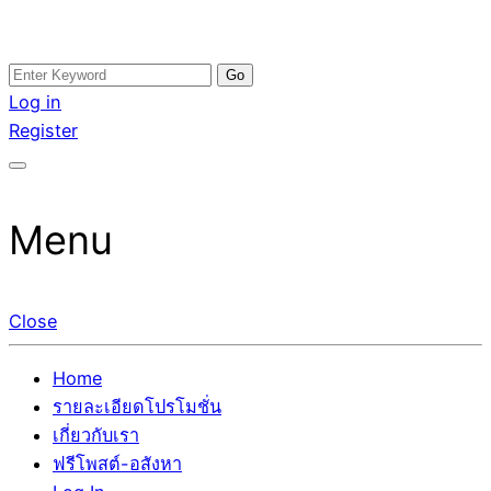
Skip
Search
อสังหาโพสต์ รีวิวเยอะ รับจ้างโพสต์ขายบ้าน รับจ้างโพสต์อสัง
รับจ้างโพสอสังหา ขายบ้าน อสังหาโพสต์ เชื่อถือได้จริง รับ
to
for:
Log in
หา แตกต่างอย่างตั้งใจ รับรองผล อันดับ1 การโพสต์ขายอสังหา
โพสต์ ที่ดิน กับทีมงานบริษัท ถูกและดีที่สุด ไม่มีค่านายหน้า
content
Register
กับทีมงานบริษัท บ้าน ที่ดิน คอนโด ติดGoogleหน้าแรกได้จริงๆ
ขายได้จริงๆ ช่วยสร้างโอกาสในการขายได้มากกว่า ที่เดียว ที่
ใน 7 วัน
กล้าการันตีผลงาน ประสบการณ์กว่า20ปี ทีมงานมืออาชีพ ช่วย
คุณขายบ้านมานาน ตัวจริง
Menu
Close
Home
รายละเอียดโปรโมชั่น
เกี่ยวกับเรา
ฟรีโพสต์-อสังหา