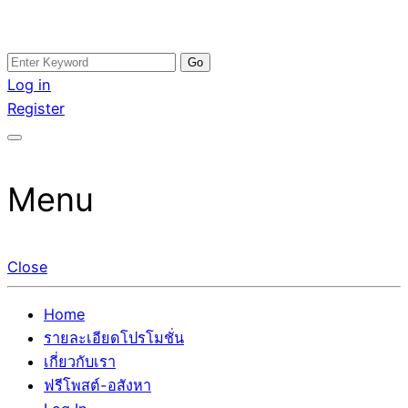
Skip
Search
อสังหาโพสต์ รีวิวเยอะ รับจ้างโพสต์ขายบ้าน รับจ้างโพสต์อสัง
รับจ้างโพสอสังหา ขายบ้าน อสังหาโพสต์ เชื่อถือได้จริง รับ
to
for:
Log in
หา แตกต่างอย่างตั้งใจ รับรองผล อันดับ1 การโพสต์ขายอสังหา
โพสต์ ที่ดิน กับทีมงานบริษัท ถูกและดีที่สุด ไม่มีค่านายหน้า
content
Register
กับทีมงานบริษัท บ้าน ที่ดิน คอนโด ติดGoogleหน้าแรกได้จริงๆ
ขายได้จริงๆ ช่วยสร้างโอกาสในการขายได้มากกว่า ที่เดียว ที่
ใน 7 วัน
กล้าการันตีผลงาน ประสบการณ์กว่า20ปี ทีมงานมืออาชีพ ช่วย
คุณขายบ้านมานาน ตัวจริง
Menu
Close
Home
รายละเอียดโปรโมชั่น
เกี่ยวกับเรา
ฟรีโพสต์-อสังหา