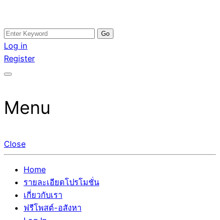
Skip
Search
อสังหาโพสต์ รีวิวเยอะ รับจ้างโพสต์ขายบ้าน รับจ้างโพสต์อสัง
รับจ้างโพสอสังหา ขายบ้าน อสังหาโพสต์ เชื่อถือได้จริง รับ
to
for:
Log in
หา แตกต่างอย่างตั้งใจ รับรองผล อันดับ1 การโพสต์ขายอสังหา
โพสต์ ที่ดิน กับทีมงานบริษัท ถูกและดีที่สุด ไม่มีค่านายหน้า
content
Register
กับทีมงานบริษัท บ้าน ที่ดิน คอนโด ติดGoogleหน้าแรกได้จริงๆ
ขายได้จริงๆ ช่วยสร้างโอกาสในการขายได้มากกว่า ที่เดียว ที่
ใน 7 วัน
กล้าการันตีผลงาน ประสบการณ์กว่า20ปี ทีมงานมืออาชีพ ช่วย
คุณขายบ้านมานาน ตัวจริง
Menu
Close
Home
รายละเอียดโปรโมชั่น
เกี่ยวกับเรา
ฟรีโพสต์-อสังหา