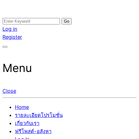
Skip
Search
อสังหาโพสต์ รีวิวเยอะ รับจ้างโพสต์ขายบ้าน รับจ้างโพสต์อสัง
รับจ้างโพสอสังหา ขายบ้าน อสังหาโพสต์ เชื่อถือได้จริง รับ
to
for:
Log in
หา แตกต่างอย่างตั้งใจ รับรองผล อันดับ1 การโพสต์ขายอสังหา
โพสต์ ที่ดิน กับทีมงานบริษัท ถูกและดีที่สุด ไม่มีค่านายหน้า
content
Register
กับทีมงานบริษัท บ้าน ที่ดิน คอนโด ติดGoogleหน้าแรกได้จริงๆ
ขายได้จริงๆ ช่วยสร้างโอกาสในการขายได้มากกว่า ที่เดียว ที่
ใน 7 วัน
กล้าการันตีผลงาน ประสบการณ์กว่า20ปี ทีมงานมืออาชีพ ช่วย
คุณขายบ้านมานาน ตัวจริง
Menu
Close
Home
รายละเอียดโปรโมชั่น
เกี่ยวกับเรา
ฟรีโพสต์-อสังหา