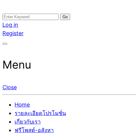
Skip
Search
อสังหาโพสต์ รีวิวเยอะ รับจ้างโพสต์ขายบ้าน รับจ้างโพสต
รับจ้างโพสอสังหา ขายบ้าน อสังหาโพสต์ เชื่อถือได้จริง รั
to
for:
Log in
ติดGoogleหน้าแรกได้จริงๆ ใน 7 วัน
เดียว ที่กล้าการันตีผลงาน ประสบการณ์กว่า20ปี ทีมงาน
content
Register
Menu
Close
Home
รายละเอียดโปรโมชั่น
เกี่ยวกับเรา
ฟรีโพสต์-อสังหา