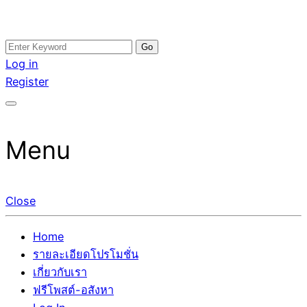
Skip
Search
อสังหาโพสต์ รีวิวเยอะ รับจ้างโพสต์ขายบ้าน รับจ้างโพสต์อสัง
รับจ้างโพสอสังหา ขายบ้าน อสังหาโพสต์ เชื่อถือได้จริง รับ
to
for:
Log in
หา แตกต่างอย่างตั้งใจ รับรองผล อันดับ1 การโพสต์ขายอสังหา
โพสต์ ที่ดิน กับทีมงานบริษัท ถูกและดีที่สุด ไม่มีค่านายหน้า
content
Register
กับทีมงานบริษัท บ้าน ที่ดิน คอนโด ติดGoogleหน้าแรกได้จริงๆ
ขายได้จริงๆ ช่วยสร้างโอกาสในการขายได้มากกว่า ที่เดียว ที่
ใน 7 วัน
กล้าการันตีผลงาน ประสบการณ์กว่า20ปี ทีมงานมืออาชีพ ช่วย
คุณขายบ้านมานาน ตัวจริง
Menu
Close
Home
รายละเอียดโปรโมชั่น
เกี่ยวกับเรา
ฟรีโพสต์-อสังหา